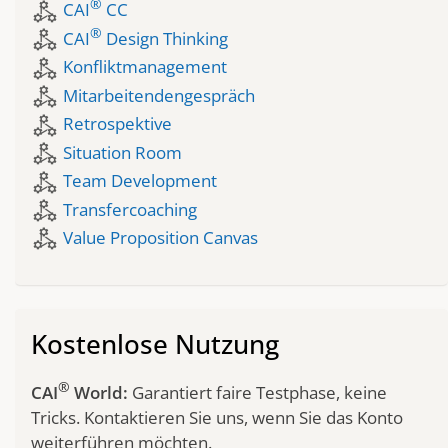
®
component_exchange
CAI
CC
®
component_exchange
CAI
Design Thinking
component_exchange
Konfliktmanagement
component_exchange
Mitarbeitendengespräch
component_exchange
Retrospektive
component_exchange
Situation Room
component_exchange
Team Development
component_exchange
Transfercoaching
component_exchange
Value Proposition Canvas
Kostenlose Nutzung
®
CAI
World:
Garantiert faire Testphase, keine
Tricks. Kontaktieren Sie uns, wenn Sie das Konto
weiterführen möchten.