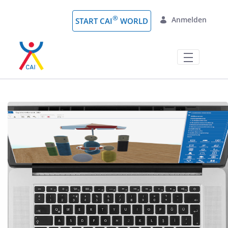
Zum Hauptinhalt springen
®
Anmelden
START CAI
WORLD
CAI® World Tools - Über 75 digitale 