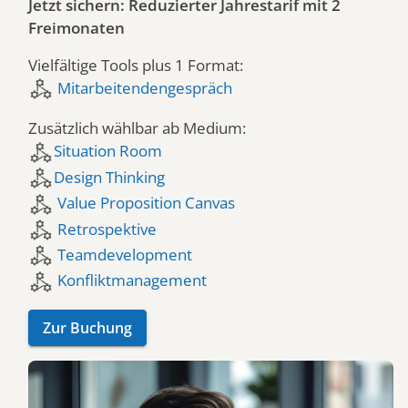
Jetzt sichern: Reduzierter Jahrestarif mit 2
Freimonaten
Vielfältige Tools plus 1 Format:
component_exchange
Mitarbeitendengespräch
Zusätzlich wählbar ab Medium:
component_exchange
Situation Room
component_exchange
Design Thinking
component_exchange
Value Proposition Canvas
component_exchange
Retrospektive
component_exchange
Teamdevelopment
component_exchange
Konfliktmanagement
Zur Buchung