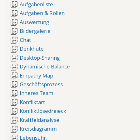
wallpaper_slideshow
Aufgabenliste
wallpaper_slideshow
Aufgaben & Rollen
wallpaper_slideshow
Auswertung
wallpaper_slideshow
Bildergalerie
wallpaper_slideshow
Chat
wallpaper_slideshow
Denkhüte
wallpaper_slideshow
Desktop-Sharing
wallpaper_slideshow
Dynamische Balance
wallpaper_slideshow
Empathy Map
wallpaper_slideshow
Geschäftsprozess
wallpaper_slideshow
Inneres Team
wallpaper_slideshow
Konfliktart
wallpaper_slideshow
Konfliktlösedreieck
wallpaper_slideshow
Kraftfeldanalyse
wallpaper_slideshow
Kreisdiagramm
wallpaper_slideshow
Lebensuhr