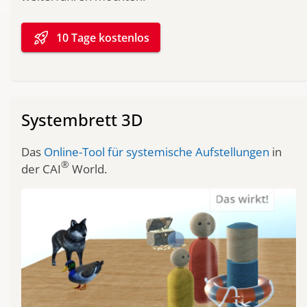
rocket_launch
10 Tage kostenlos
Systembrett 3D
Das
Online-Tool für systemische Aufstellungen
in
®
der CAI
World.