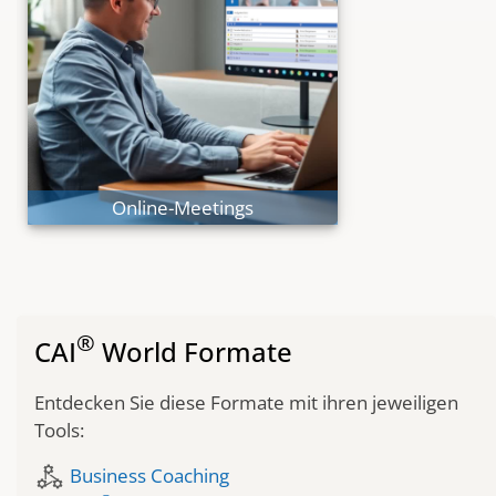
Online-Collaboration
Echte Kollaboration
Online-Meetings
®
CAI
World Formate
Entdecken Sie diese Formate mit ihren jeweiligen
Tools:
component_exchange
Business Coaching