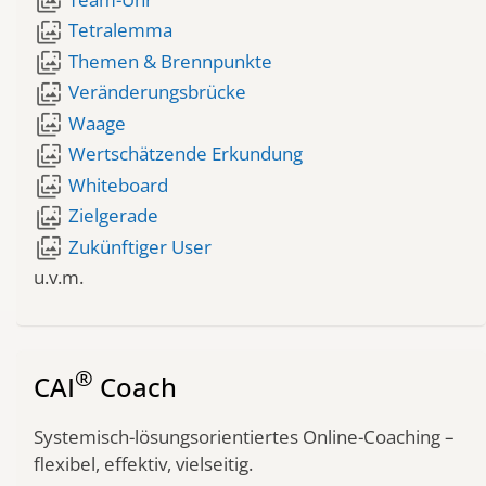
wallpaper_slideshow
wallpaper_slideshow
Tetralemma
wallpaper_slideshow
Themen & Brennpunkte
wallpaper_slideshow
Veränderungsbrücke
wallpaper_slideshow
Waage
wallpaper_slideshow
Wertschätzende Erkundung
wallpaper_slideshow
Whiteboard
wallpaper_slideshow
Zielgerade
wallpaper_slideshow
Zukünftiger User
u.v.m.
®
CAI
Coach
Systemisch-lösungsorientiertes Online-Coaching –
flexibel, effektiv, vielseitig.