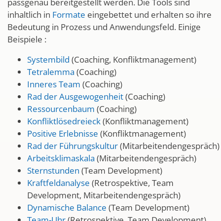
passgenau bereitgestellt werden. Die Tools sind
inhaltlich in
Formate
eingebettet und erhalten so ihre
Bedeutung in Prozess und Anwendungsfeld. Einige
Beispiele :
Systembild
(Coaching, Konfliktmanagement)
Tetralemma
(Coaching)
Inneres Team
(Coaching)
Rad der Ausgewogenheit
(Coaching)
Ressourcenbaum
(Coaching)
Konfliktlösedreieck
(Konfliktmanagement)
Positive Erlebnisse
(Konfliktmanagement)
Rad der Führungskultur
(Mitarbeitendengespräch)
Arbeitsklimaskala
(Mitarbeitendengespräch)
Sternstunden
(Team Development)
Kraftfeldanalyse
(Retrospektive, Team
Development, Mitarbeitendengespräch)
Dynamische Balance
(Team Development)
Team-Uhr
(Retrospektive, Team Development)