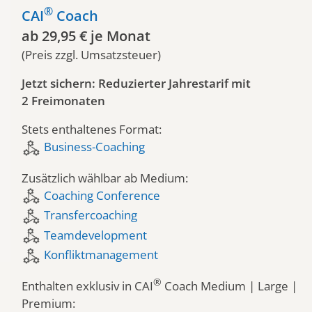
®
CAI
Coach
ab 29,95 € je Monat
(Preis zzgl. Umsatzsteuer)
Jetzt sichern: Reduzierter Jahrestarif mit
2 Freimonaten
Stets enthaltenes Format:
component_exchange
Business-Coaching
Zusätzlich wählbar ab Medium:
component_exchange
Coaching Conference
component_exchange
Transfercoaching
component_exchange
Teamdevelopment
component_exchange
Konfliktmanagement
®
Enthalten exklusiv in CAI
Coach Medium | Large |
Premium: