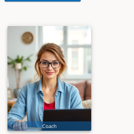
®
Coach
CAI
Systemische Tools für
spürbare Klienten-Erfolge.
Online-Coaching
Methodische Tiefe
Coach