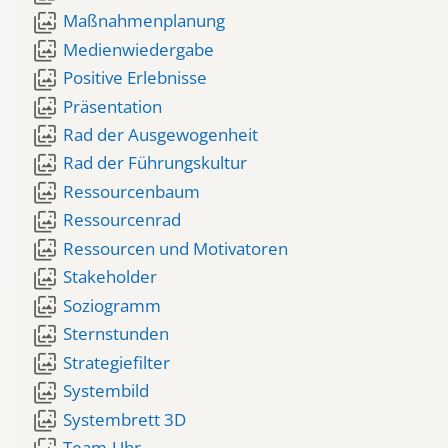
wallpaper_slideshow
Maßnahmenplanung
wallpaper_slideshow
Medienwiedergabe
wallpaper_slideshow
Positive Erlebnisse
wallpaper_slideshow
Präsentation
wallpaper_slideshow
Rad der Ausgewogenheit
wallpaper_slideshow
Rad der Führungskultur
wallpaper_slideshow
Ressourcenbaum
wallpaper_slideshow
Ressourcenrad
wallpaper_slideshow
Ressourcen und Motivatoren
wallpaper_slideshow
Stakeholder
wallpaper_slideshow
Soziogramm
wallpaper_slideshow
Sternstunden
wallpaper_slideshow
Strategiefilter
wallpaper_slideshow
Systembild
wallpaper_slideshow
Systembrett 3D
Team-Uhr