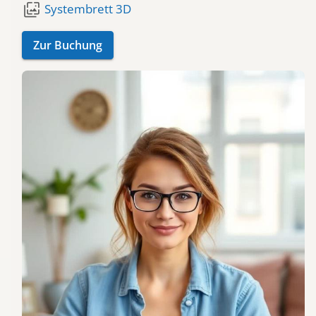
wallpaper_slideshow
Systembrett 3D
Zur Buchung