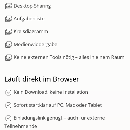
wallpaper_slideshow
Desktop-Sharing
wallpaper_slideshow
Aufgabenliste
wallpaper_slideshow
Kreisdiagramm
wallpaper_slideshow
Medienwiedergabe
wallpaper_slideshow
Keine externen Tools nötig – alles in einem Raum
Läuft direkt im Browser
priority
Kein Download, keine Installation
priority
Sofort startklar auf PC, Mac oder Tablet
priority
Einladungslink genügt – auch für externe
Teilnehmende