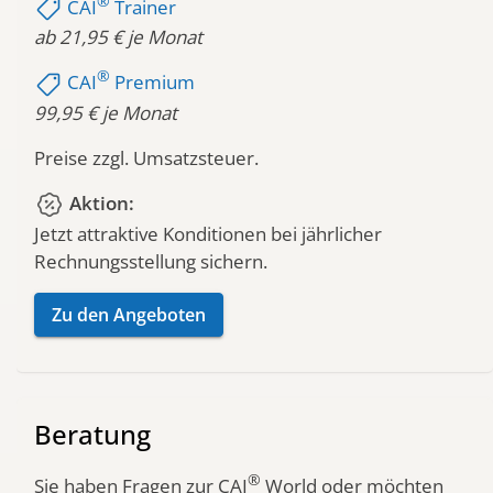
®
shoppingmode
CAI
Trainer
ab 21,95 € je Monat
®
shoppingmode
CAI
Premium
99,95 € je Monat
Preise zzgl. Umsatzsteuer.
percent_discount
Aktion:
Jetzt attraktive Konditionen bei jährlicher
Rechnungsstellung sichern.
Zu den Angeboten
Beratung
®
Sie haben Fragen zur CAI
World oder möchten