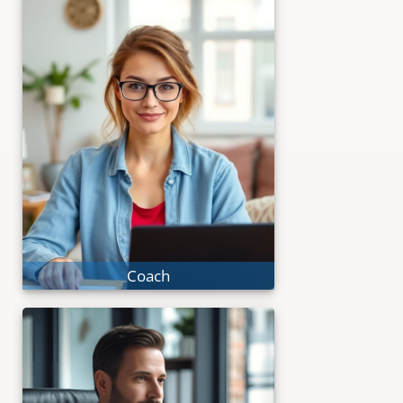
®
Coach
CAI
Systemische Tools für
spürbare Klienten-Erfolge.
Online-Coaching
Methodische Tiefe
Coach
®
Leader
CAI