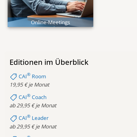
Echte Kollaboration
Online-Meetings
Editionen im Überblick
®
shoppingmode
CAI
Room
19,95 € je Monat
®
shoppingmode
CAI
Coach
ab 29,95 € je Monat
®
shoppingmode
CAI
Leader
ab 29,95 € je Monat