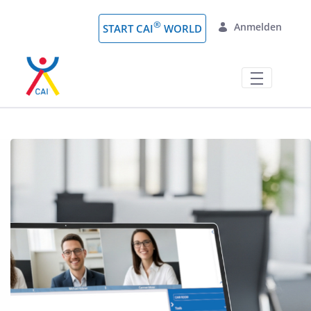
Zum Hauptinhalt springen
®
Anmelden
START CAI
WORLD
Online-Meetings 🖥️ CAI Room