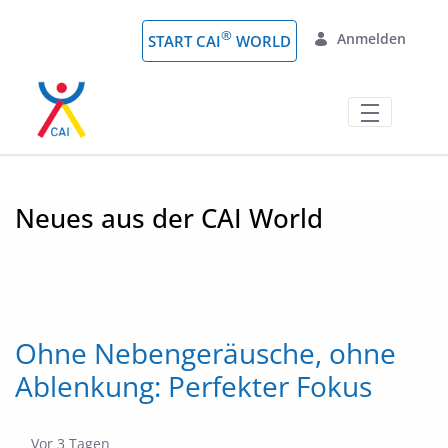
Zum Hauptinhalt springen
®
Anmelden
START CAI
WORLD
News
Neues aus der CAI World
Ohne Nebengeräusche, ohne
Ablenkung: Perfekter Fokus
Publikationsdatum
Vor 3 Tagen