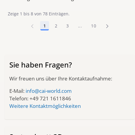
Zeige 1 bis 8 von 78 Einträgen.
1
2
3
...
10
Seite
Seite
Seite
Zwischenseiten Navigiere
Seite
Sie haben Fragen?
Wir freuen uns über Ihre Kontaktaufnahme:
E-Mail:
info@cai-world.com
Telefon: +49 721 1611846
Weitere Kontaktmöglichkeiten