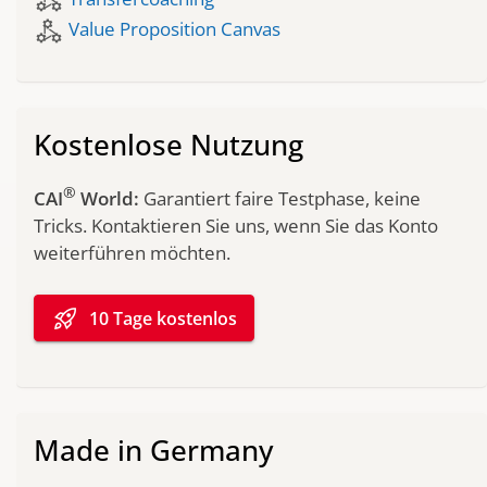
component_exchange
component_exchange
Value Proposition Canvas
Kostenlose Nutzung
®
CAI
World:
Garantiert faire Testphase, keine
Tricks. Kontaktieren Sie uns, wenn Sie das Konto
weiterführen möchten.
rocket_launch
10 Tage kostenlos
Made in Germany