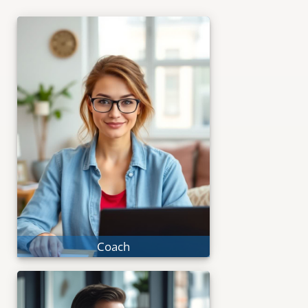
®
Coach
CAI
Systemische Tools für
spürbare Klienten-Erfolge.
Online-Coaching
Methodische Tiefe
Coach
®
Leader
CAI