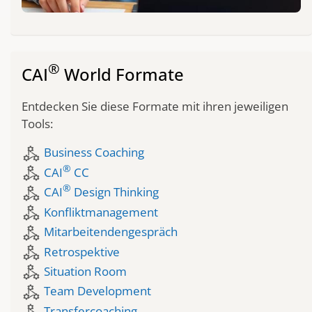
®
CAI
World Formate
Entdecken Sie diese Formate mit ihren jeweiligen
Tools:
component_exchange
Business Coaching
®
component_exchange
CAI
CC
®
component_exchange
CAI
Design Thinking
component_exchange
Konfliktmanagement
component_exchange
Mitarbeitendengespräch
component_exchange
Retrospektive
component_exchange
Situation Room
component_exchange
Team Development
Transfercoaching