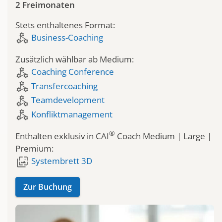
2 Freimonaten
Stets enthaltenes Format:
component_exchange
Business-Coaching
Zusätzlich wählbar ab Medium:
component_exchange
Coaching Conference
component_exchange
Transfercoaching
component_exchange
Teamdevelopment
component_exchange
Konfliktmanagement
®
Enthalten exklusiv in CAI
Coach Medium | Large |
Premium:
wallpaper_slideshow
Systembrett 3D
Zur Buchung