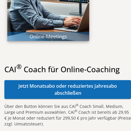
Online-Collaboration
Echte Kollaboration
Online-Meetings
®
CAI
Coach für Online-Coaching
Jetzt Monatsabo oder reduziertes Jahresabo
abschließen
®
Über den Button können Sie aus CAI
Coach Small, Medium,
®
Large und Premium auswählen. CAI
Coach ist bereits ab 29,95
€ je Monat oder reduziert für 299,50 € pro Jahr verfügbar (Preise
zzgl. Umsatzsteuer).