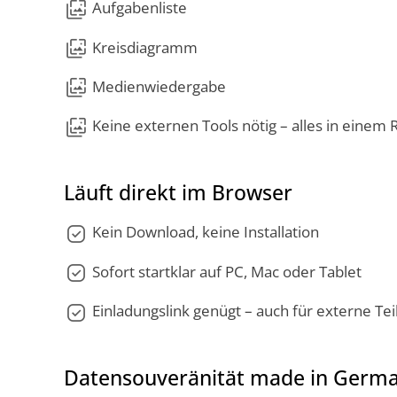
wallpaper_slideshow
Aufgabenliste
wallpaper_slideshow
Kreisdiagramm
wallpaper_slideshow
Medienwiedergabe
wallpaper_slideshow
Keine externen Tools nötig – alles in einem
Läuft direkt im Browser
priority
Kein Download, keine Installation
priority
Sofort startklar auf PC, Mac oder Tablet
priority
Einladungslink genügt – auch für externe T
Datensouveränität made in Germ