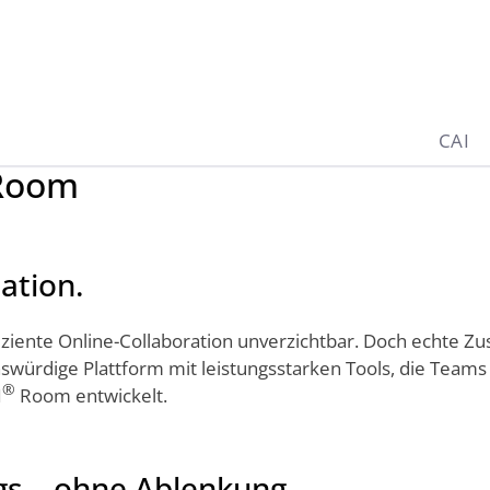
CAI
oom
lation.
iziente Online-Collaboration unverzichtbar. Doch echte Z
swürdige Plattform mit leistungsstarken Tools, die Teams d
®
I
Room entwickelt.
ngs – ohne Ablenkung