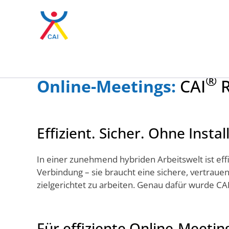
Zum Hauptinhalt springen
®
Online-Collaboration
Online-Meetings:
CAI
R
Effizient. Sicher. Ohne Instal
In einer zunehmend hybriden Arbeitswelt ist eff
Verbindung – sie braucht eine sichere, vertrauen
zielgerichtet zu arbeiten. Genau dafür wurde CA
Für effiziente Online-Meeti